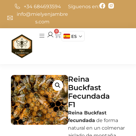
+34 684693594
Síguenos en:
info@mielyenjambre
s.com
0
ES
Reina
Buckfast
Fecundada
F1
Reina Buckfast
fecundada
de forma
natural en un colmenar
aislado de montaña,