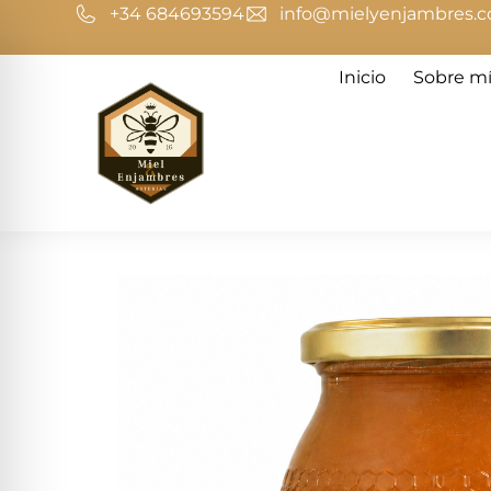
+34 684693594
info@mielyenjambres.
Inicio
Sobre m