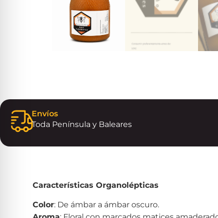
Envíos
Toda Península y Baleares
Características Organolépticas
Color
: De ámbar a ámbar oscuro.
Aroma
: Floral con marcados matices amaderados