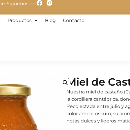
com
Síguenos en:
í
Productos
Blog
Contacto
Miel de Cas
Nuestra miel de castaño (C
la cordillera cantábrica, do
Recolectada entre julio y ag
color ámbar oscuro, su aro
notas dulces y ligeros mat