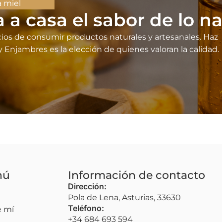
a miel
a a casa el sabor de lo na
cios de consumir productos naturales y artesanales. Haz
Enjambres es la elección de quienes valoran la calidad.
nú
Información de contacto
Dirección:
Pola de Lena, Asturias, 33630
Teléfono:
e mí
+34 684 693 594