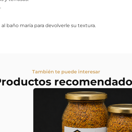
.
 al baño maría para devolverle su textura.
También te puede interesar
Productos recomendado