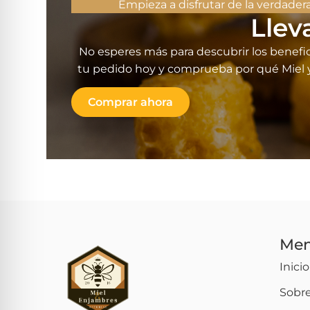
Empieza a disfrutar de la verdader
Llev
No esperes más para descubrir los benefi
tu pedido hoy y comprueba por qué Miel y 
Comprar ahora
Me
Inicio
Sobr