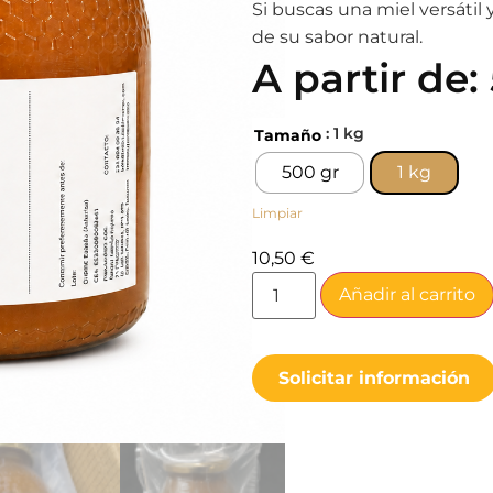
Si buscas una miel versátil 
de su sabor natural.
A partir de:
: 1 kg
Tamaño
500 gr
1 kg
Limpiar
10,50
€
Añadir al carrito
Solicitar información